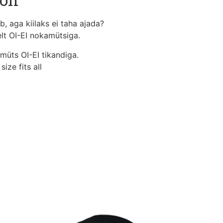
b, aga kiilaks ei taha ajada?
elt OI-EI nokamütsiga.
 müts OI-EI tikandiga.
ize fits all