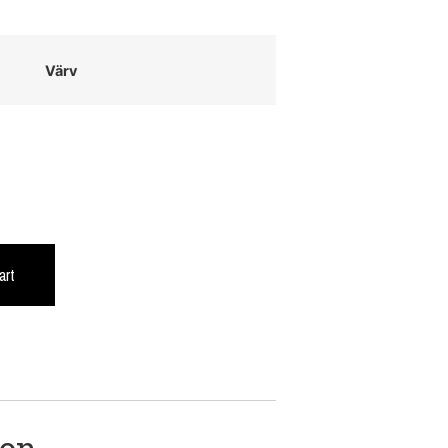
Värv
art
ion