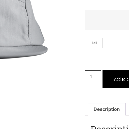
Hall
Add to c
Description
Descript